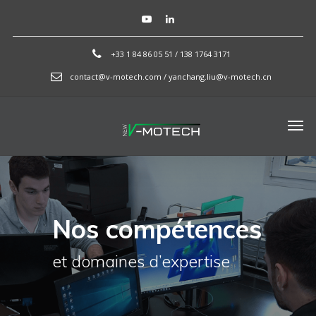
+33 1 84 86 05 51 / 138 1764 3171
contact@v-motech.com / yanchang.liu@v-motech.cn
Nos compétences
et domaines d’expertise