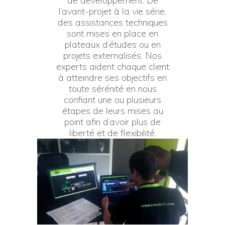
de développement. De
l’avant-projet à la vie série,
des assistances techniques
sont mises en place en
plateaux d’études ou en
projets externalisés. Nos
experts aident chaque client
à atteindre ses objectifs en
toute sérénité en nous
confiant une ou plusieurs
étapes de leurs mises au
point afin d’avoir plus de
liberté et de flexibilité.