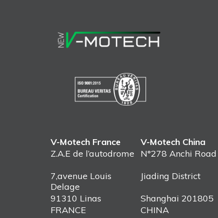
V-Motech France
V-Motech China
Z.A.E de l’autodrome
N°278 Anchi Road
7,avenue Louis
Jiading District
Delage
91310 Linas
Shanghai 201805
FRANCE
CHINA