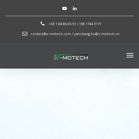
+33 1 84 86 05 51 / 138 1764 3171
contact@v-motech.com / yanchang.liu@v-motech.cn