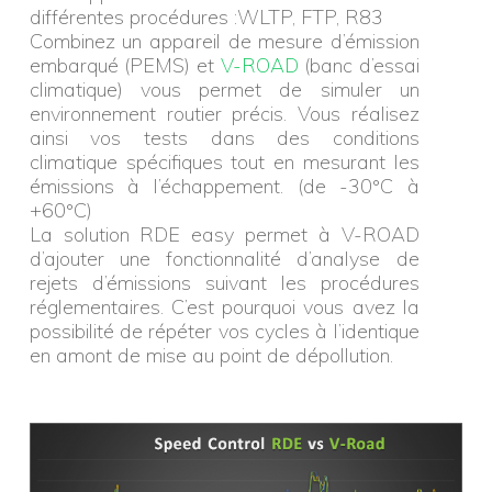
différentes procédures :WLTP, FTP, R83
Combinez un appareil de mesure d’émission
embarqué (PEMS) et
V-ROAD
(banc d’essai
climatique) vous permet de simuler un
environnement routier précis. Vous réalisez
ainsi vos tests dans des conditions
climatique spécifiques tout en mesurant les
émissions à l’échappement. (de -30°C à
+60°C)
La solution RDE easy permet à V-ROAD
d’ajouter une fonctionnalité d’analyse de
rejets d’émissions suivant les procédures
réglementaires. C’est pourquoi vous avez la
possibilité de répéter vos cycles à l’identique
en amont de mise au point de dépollution.