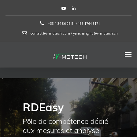
+33 1 84 86 05 51 / 138 1764 3171
contact@v-motech.com / yanchang.liu@v-motech.cn
RDEasy
Pôle de compétence dédié
aux mesures et analyse