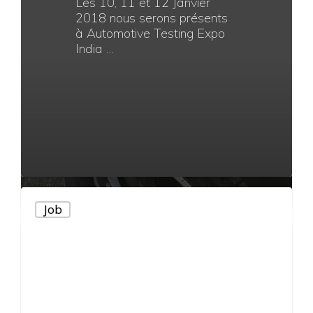
pour les
véhicules
hybrides et
électriques
Depuis sa création en 2012,
V-Motech est à l’écoute de
ses clients et innove sans…
Job
22 mai 2019