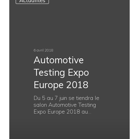
Actualités
3 octobre 2022
V-motech et
Rotronics à
Testing Expo
Detroit !
Rotronics et V-
Motech participent au
salon Automotive Testing Expo
2022 Novi Michigan à Détroit
du 25 au 27 Octobre 2022!…