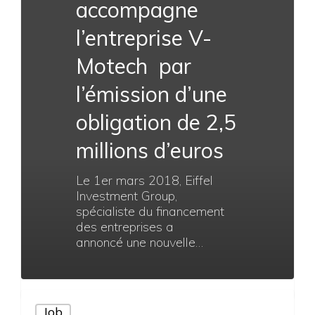
25 août 2021
Rachat de V-
MOTECH par la
société
ROTRONICS
Nous avons le plaisir de vous
annoncer que V-Motech devient
une filiale de ROTRONICS
(rachat de V-Motech par…