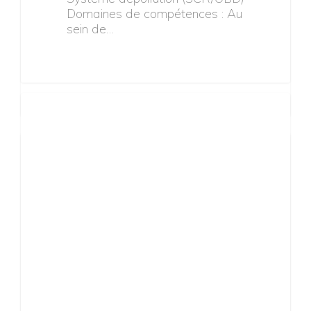
ET CONCEPTION SYSTEMES
EMBARQUES (H/F) -
FRANCEDans le cadre des
activités d’innovation autour…
Job
22 mai 2019
INGENIEUR MISE
AU POINT
SYSTEME