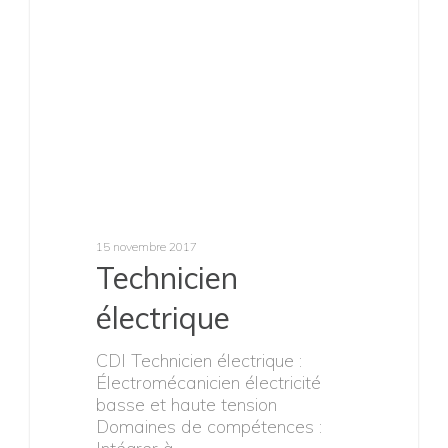
22 mai 2019
INGENIEUR
CONCEPTION
SYSTEME
MECANIQUE (H/F)
– France
CDI INGENIEUR
CONCEPTION SYSTEME
MECANIQUE (H/F) -
FRANCEDans le cadre des
activités d’innovation autour des
nouveaux…