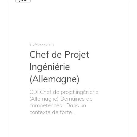
Actualités
15 juillet 2019
V-Motech
intervient
désormais en
ingénierie motos
avec V-Road
son banc
d’essais mobile
et modulaire
V-Motech poursuit le
déploiement de sa stratégie