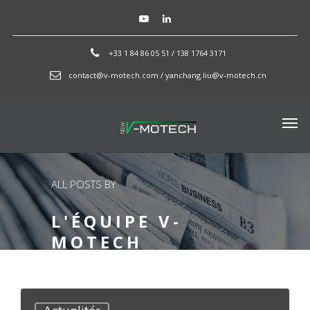
+33 1 84 86 05 51 / 138 1764 3171
contact@v-motech.com / yanchang.liu@v-motech.cn
ALL POSTS BY
L'ÉQUIPE V-
MOTECH