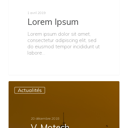
1 avril 2019
Lorem Ipsum
Lorem ipsum dolor sit amet,
consectetur adipiscing elit, sed
do eiusmod tempor incididunt ut
labore…
Actualités
20 décembre 2018
V-Motech