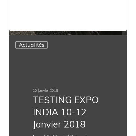
et propose aujourd’hui
d’effectuer un cycle WMTC
et…
Actualités
6 juin 2019
V-Motech étoffe
son offre avec
V-Charger, une
solution de
recharge mobile