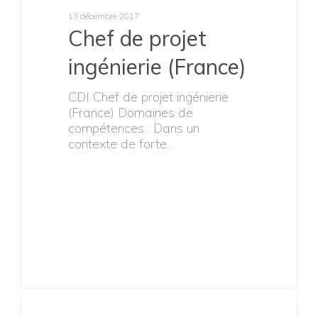
RESPONSABLE
INTEGRATION
SYSTEMES
EMBARQUES
(H/F) – France
CDI RESPONSABLE
INTEGRATION SYSTEMES
EMBARQUES (H/F) -
FRANCEDans le cadre des
activités d’innovation autour
des…