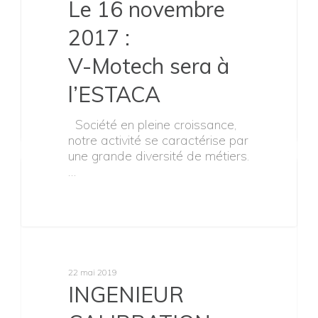
CONCEPTION LOIS DE
COMMANDES
(E/D/HY/ELEC) (H/F) -
FRANCEDans le cadre des
activités d’innovation autour…
Job
22 mai 2019
INGENIEUR