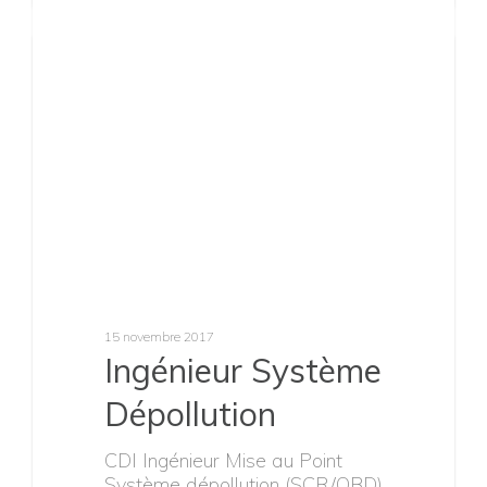
Job
22 mai 2019
INGENIEUR
MODELISATION
ET CONCEPTION
SYSTEMES
EMBARQUES
(H/F) – France
CDI
INGENIEUR MODELISATION