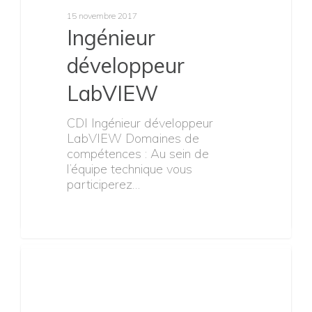
DEPOLLUTION
(SCR/OBD) (H/F) –
France
CDI INGENIEUR MISE AU
POINT SYSTEME
DEPOLLUTION (SCR/OBD)
(H/F) - FRANCEDans le cadre
des activités d’innovation…
Job