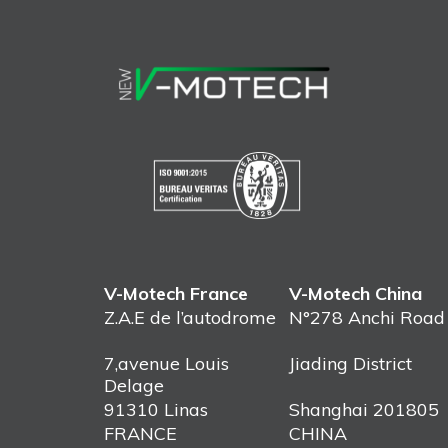
V-Motech France
V-Motech China
Z.A.E de l’autodrome
N°278 Anchi Road
7,avenue Louis
Jiading District
Delage
91310 Linas
Shanghai 201805
FRANCE
CHINA