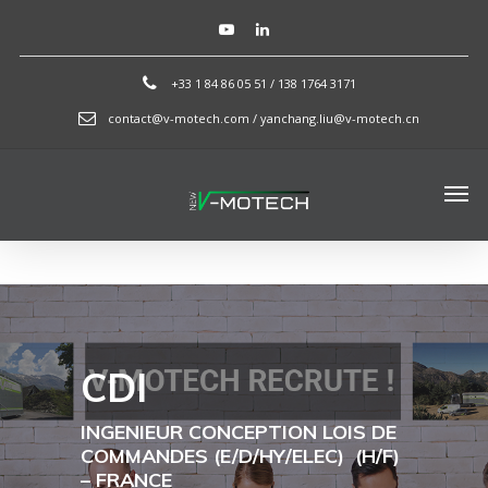
+33 1 84 86 05 51 / 138 1764 3171
contact@v-motech.com / yanchang.liu@v-motech.cn
CDI
INGENIEUR CONCEPTION LOIS DE
COMMANDES (E/D/HY/ELEC)
(H/F)
– FRANCE