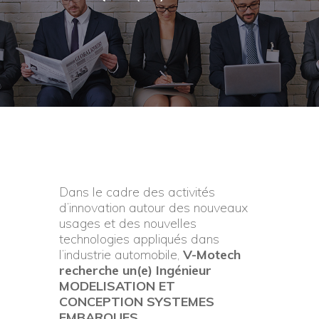
Dans le cadre des activités
d’innovation autour des nouveaux
usages et des nouvelles
technologies appliqués dans
l’industrie automobile,
V-Motech
recherche un(e) Ingénieur
MODELISATION ET
CONCEPTION SYSTEMES
EMBARQUES.