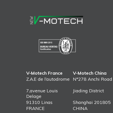
V-Motech France
V-Motech China
Z.A.E de l’autodrome
N°278 Anchi Road
7,avenue Louis
Jiading District
Delage
91310 Linas
Shanghai 201805
FRANCE
CHINA